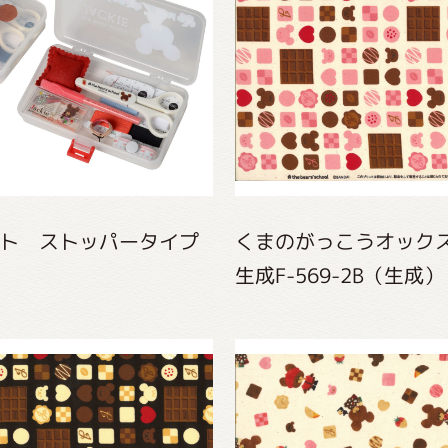
インフォメーション
ジカル・コンサート
ト ストッパータイプ
くまのがっこうオック
しみコンテンツ(クイズ・AR・診断・占い
生成F-569-2B（生成）
ジャッキーズ！