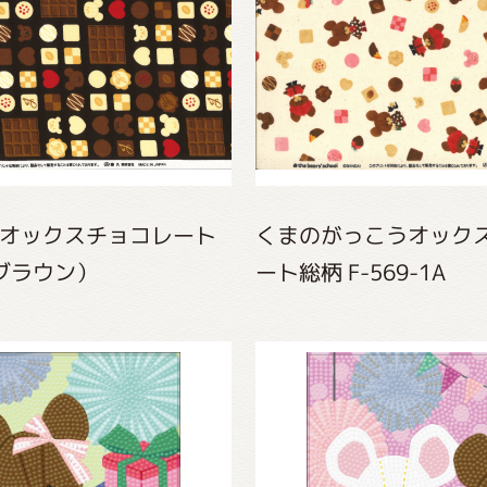
がっこう しょくいんしつ
がっこう 家庭科部
オックスチョコレート
くまのがっこうオックス
A（ブラウン）
ート総柄 F-569-1A