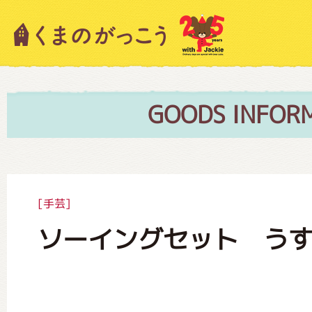
キャラクター紹介
ニュース
GOODS INFOR
スタッフブログ
[手芸]
ソーイングセット う
絵本・作家紹介
ショップインフォメーション