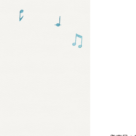
グッズ
ミュー
おたの
チア 