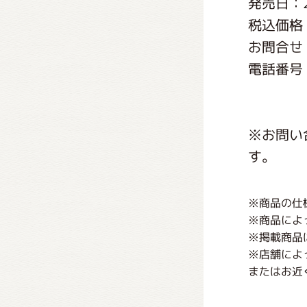
発売日：2
くまの
税込価格：
お問合せ
くまの
電話番号：0
※お問い
す。
※商品の仕
※商品によ
※掲載商品
※店舗によ
またはお近