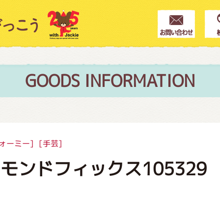
クター紹介
ス
GOODS INFORMATION
フブログ
ォーミー]
[手芸]
モンドフィックス105329
作家紹介
プインフォメーション