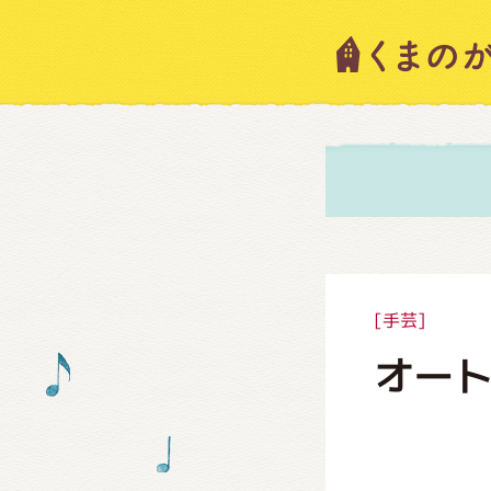
キャラ
ニュー
スタッ
[手芸]
オート
絵本・
ショッ