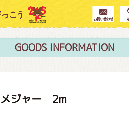
クター紹介
ス
GOODS INFORMATION
フブログ
メジャー 2m
作家紹介
プインフォメーション