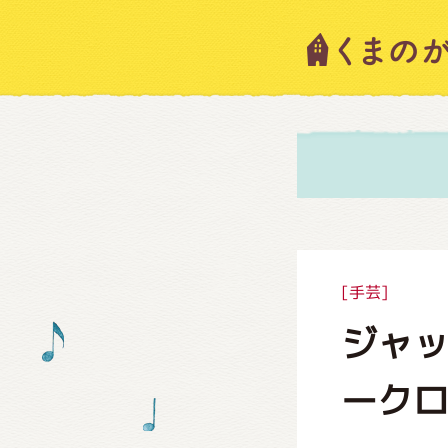
キャラ
ニュー
スタッ
[手芸]
ジャ
絵本・
ーク
ショッ