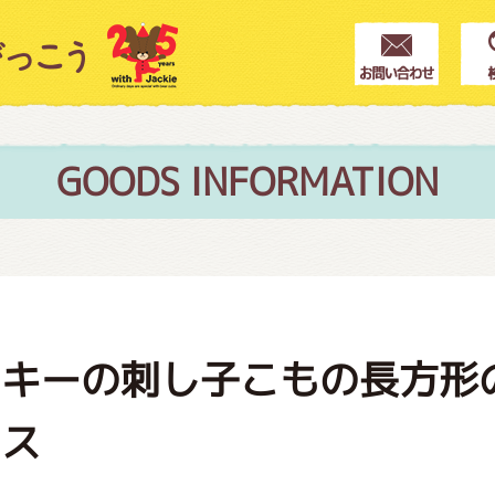
クター紹介
ス
GOODS INFORMATION
フブログ
ッキーの刺し子こもの長方形
作家紹介
ロス
プインフォメーション