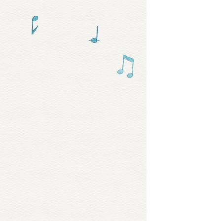
グッズ
ミュー
おたの
チア 