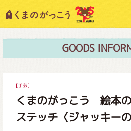
キャラクター紹介
ニュース
GOODS INFOR
スタッフブログ
[手芸]
くまのがっこう 絵本
絵本・作家紹介
ステッチ〈ジャッキー
ショップインフォメーション