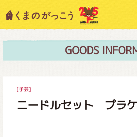
キャラクター紹介
ニュース
GOODS INFOR
スタッフブログ
[手芸]
ニードルセット プラ
絵本・作家紹介
ショップインフォメーション