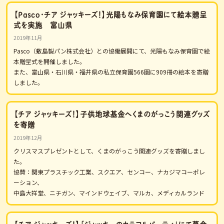
【Pasco・チア ジャッキーズ！】光陽もなみ保育園にて絵本贈呈
式を実施 富山県
2019年11月
Pasco（敷島製パン株式会社）との協働展開にて、光陽もなみ保育園で絵
本贈呈式を開催しました。
また、富山県・石川県・福井県の私立保育園566園に909冊の絵本を寄贈
しました。
【チア ジャッキーズ！】子供地球基金へくまのがっこう関連グッズ
を寄贈
2019年12月
クリスマスプレゼントとして、くまのがっこう関連グッズを寄贈しまし
た。
協賛：関東プラスチック工業、スクエア、センコー、ナカジマコーポレ
ーション、
中島大祥堂、ニチガン、マインドウェイブ、マルカ、メディカルランド
【チア ジャッキーズ！】「ジャッキーのカラフルパーティ」にて募金