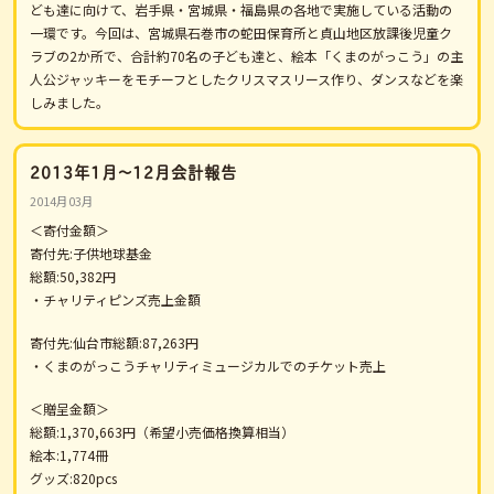
ども達に向けて、岩手県・宮城県・福島県の各地で実施している活動の
一環です。今回は、宮城県石巻市の蛇田保育所と貞山地区放課後児童ク
ラブの2か所で、合計約70名の子ども達と、絵本「くまのがっこう」の主
人公ジャッキーをモチーフとしたクリスマスリース作り、ダンスなどを楽
しみました。
2013年1月～12月会計報告
2014月03月
＜寄付金額＞
寄付先:子供地球基金
総額:50,382円
・チャリティピンズ売上金額
寄付先:仙台市総額:87,263円
・くまのがっこうチャリティミュージカルでのチケット売上
＜贈呈金額＞
総額:1,370,663円（希望小売価格換算相当）
絵本:1,774冊
グッズ:820pcs