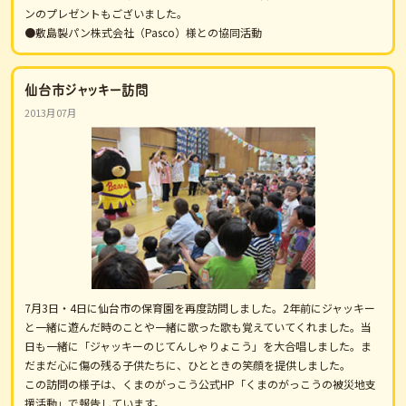
ンのプレゼントもございました。
●敷島製パン株式会社（Pasco）様との協同活動
仙台市ジャッキー訪問
2013月07月
7月3日・4日に仙台市の保育園を再度訪問しました。2年前にジャッキー
と一緒に遊んだ時のことや一緒に歌った歌も覚えていてくれました。当
日も一緒に「ジャッキーのじてんしゃりょこう」を大合唱しました。ま
だまだ心に傷の残る子供たちに、ひとときの笑顔を提供しました。
この訪問の様子は、くまのがっこう公式HP「くまのがっこうの被災地支
援活動」で報告しています。