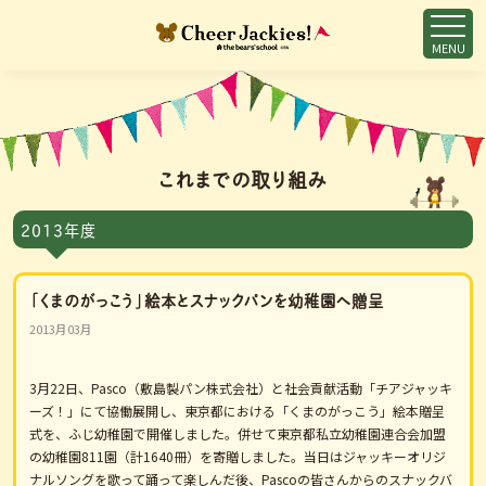
MENU
これまでの取り組み
2013年度
「くまのがっこう」絵本とスナックパンを幼稚園へ贈呈
2013月03月
3月22日、Pasco（敷島製パン株式会社）と社会貢献活動「チアジャッキ
ーズ！」にて協働展開し、東京都における「くまのがっこう」絵本贈呈
式を、ふじ幼稚園で開催しました。併せて東京都私立幼稚園連合会加盟
の幼稚園811園（計1640冊）を寄贈しました。当日はジャッキーオリジ
ナルソングを歌って踊って楽しんだ後、Pascoの皆さんからのスナックバ