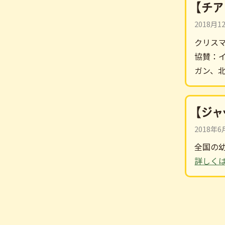
【チ
2018月1
クリス
協賛：
ガン、
【ジ
2018年
全国の
詳しく