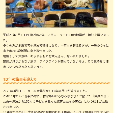
平成23年3月11日午後2時46分、マグニチュード9.0の地震が三陸沖を襲いまし
た。
多くの方が地震災害や津波で犠牲になり、十万人を超える方が、一瞬のうちに
家を奪われ避難所に身を寄せました。
地震そして津波は、あらゆるものを飲み込み、奪い去りました。
家族が見つからない焦り、ライフラインが整っていない怖さ、その気持ちは凄
まじいものだったと思います。
10年の節目を迎えて
2021年3月11日、東日本大震災から10年の月日が過ぎました。
この10年という節目の年に、作家あいはらひろゆきさんが描いた『笑顔が守っ
た命〜津波から150人の子どもを救った保育士たちの実話』という絵本が出版
されました。
10年前のあの日、大きな津波に見舞われた子供達。そして子供達をひたすらに