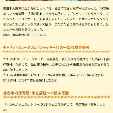
東日本大震災発生から約１ヵ月半後、仙台市で最も被害が大きかった「中野栄
あしぐろ保育所」「福田町あしぐろ保育所」にて「ジャッキーとうたおう！お
どろう！ミニコンサート」を開催しました。ジャッキーのオリジナルソングを
子どもたちと思いっきり歌って踊り、まだまだ心に傷の残る子どもたちに、ひ
とときの笑顔を提供しました。
以降、毎年継続訪問しています。
チャリティミュージカル「ジャッキー！」の一部収益金寄付
2011年より、ミュージカルの一部収益を、震災復興を応援する『杜の都・仙台
絆寄付』を通じて、 仙台市の被災した子どもたちの未来ある成長を応援するた
めに寄付しました。
2011年 寄付金額60,479円／2012年 寄付金額85,864円／2013年 寄付金額
87,263円／2014年 寄付金額111,222円
仙台市内保育所・市立病院への絵本寄贈
『くまのがっこう』シリーズ絵本を仙台市を通じて、各保育所へ寄贈しまし
た。