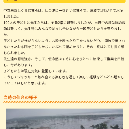
中野栄あしぐろ保育所は、仙台港に一番近い保育所で、津波で1階が全て水没
しました。
100人の子どもと先生たちは、全員2階に避難しましたが、当日中の救助隊の救
助は難しく、先生達はみんなで励まし合いながら一晩子どもたちを守りまし
た。
子どもたちが怖がらないようにお歌を歌ったり手をつないだり、 津波で流され
なかったお布団を子どもたちにかぶせて温めたりと、その一晩はとても長く感
じられました。
先生達の忍耐強さ、そして、使命感はすぐに心をひとつに結束して復興を目指
し、今があります。
子どもたちは現在元気に登園しています。
こうしてジャッキーと触れ合える楽しさを通して楽しい経験をどんどん増やし
ていってほしいと思います。
当時の仙台の様子