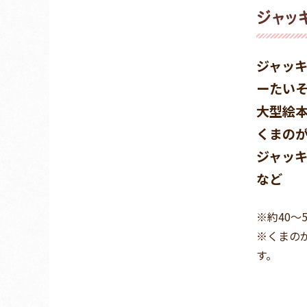
ジャッ
ジャッ
ーたい
大型絵
くまの
ジャッ
など
※約40
※くまの
す。