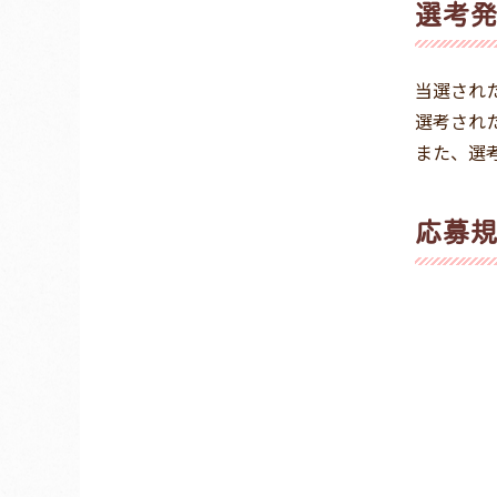
選考発
当選され
選考され
また、選
応募