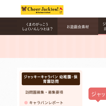
ジ
くまのがっこう
お遊戯会素材
しょくいんしつとは？
ジャッキーキャラバン 幼稚園・保
育園訪問
訪問園募集・募集要項
ジャ
キャラバンレポート