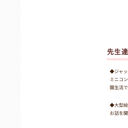
先生
◆ジャッ
ミニコン
園生活で
◆大型絵
お話を聞