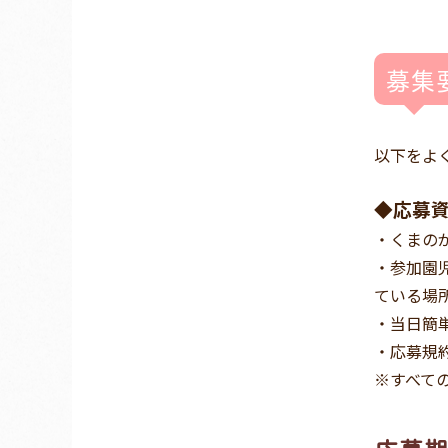
募集
以下をよ
◆応募
・くまの
・参加園
ている場
・当日簡
・応募規
※すべて