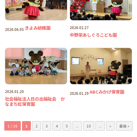
きよみ幼稚園
2026.02.27
2026.06.05
中野栄あしぐろこども園
ABCみかげ保育園
2026.01.20
2026.01.29
社会福祉法人日の出福祉会 か
なまち虹保育園
1 / 10
1
2
3
4
5
...
10
...
»
最後 »