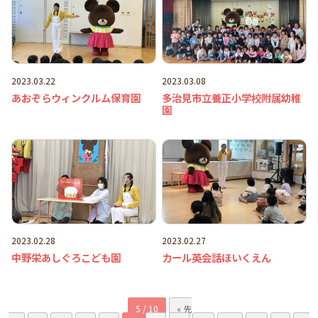
2023.03.22
2023.03.08
あおぞらウィンクルム保育園
多治見市立養正小学校附属幼稚
園
2023.02.28
2023.02.27
中野栄あしぐろこども園
カール英会話ほいくえん
5 / 10
« 先