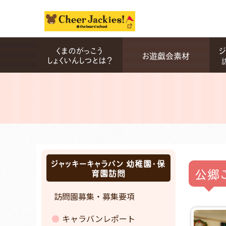
くまのがっこう
ジ
お遊戯会素材
しょくいんしつとは？
ジャッキーキャラバン 幼稚園・保
公郷
育園訪問
訪問園募集・募集要項
キャラバンレポート