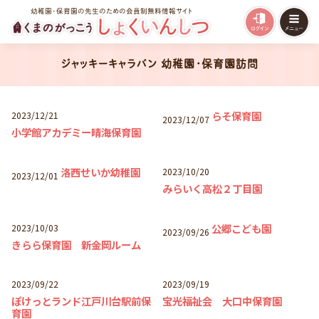
幼稚園・保育園の先生のための会員制無料情報サイト
ジャッキーキャラバン 幼稚園・保育園訪問
らそ保育園
2023/12/21
2023/12/07
小学館アカデミー晴海保育園
洛西せいか幼稚園
2023/10/20
2023/12/01
みらいく高松２丁目園
公郷こども園
2023/10/03
2023/09/26
きらら保育園 新金岡ルーム
2023/09/22
2023/09/19
ぽけっとランド江戸川台駅前保
宝光福祉会 大口中保育園
育園