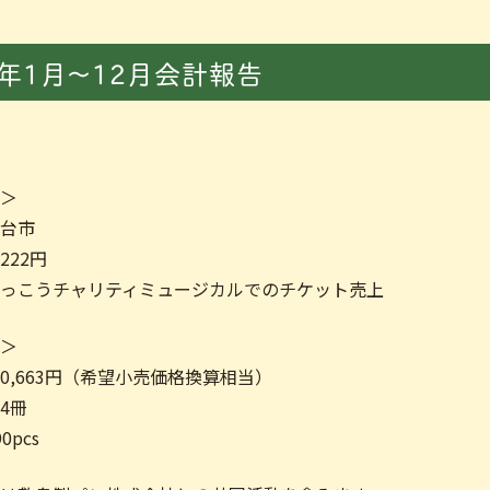
4年1月～12月会計報告
額＞
仙台市
222円
がっこうチャリティミュージカルでのチケット売上
額＞
70,663円（希望小売価格換算相当）
34冊
0pcs