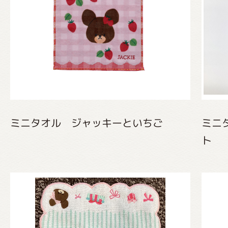
グッズインフォメーション
ミュージカル・コンサート
ミニタオル ジャッキーといちご
ミニ
おたのしみコンテンツ(クイズ・A
ト
チア ジャッキーズ！