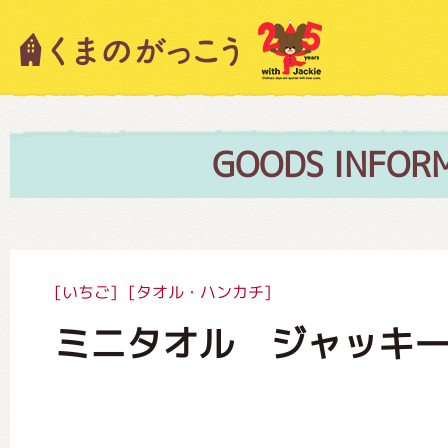
キャラクター紹介
ニュース
GOODS INFOR
スタッフブログ
[いちご]
[タオル・ハンカチ]
ミニタオル ジャッキ
絵本・作家紹介
ショップインフォメーション