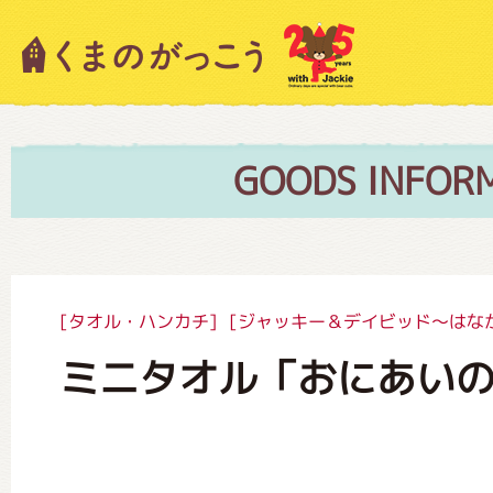
キャラクター紹介
ニュース
GOODS INFOR
スタッフブログ
[タオル・ハンカチ]
[ジャッキー＆デイビッド～はな
ミニタオル「おにあい
絵本・作家紹介
ショップインフォメーション