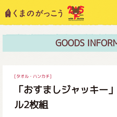
キャラクター紹介
ニュース
GOODS INFOR
スタッフブログ
[タオル・ハンカチ]
「おすましジャッキー
絵本・作家紹介
ル2枚組
ショップインフォメーション