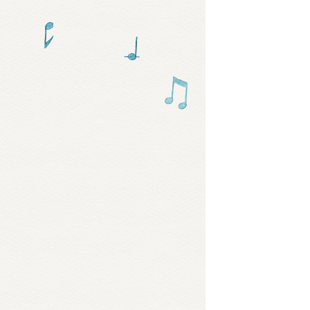
グッズ
ミュー
おたの
チア 