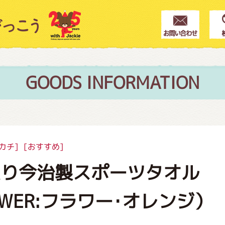
クター紹介
ス
GOODS INFORMATION
フブログ
カチ]
[おすすめ]
入り今治製スポーツタオル
作家紹介
OWER:フラワー･オレンジ）
プインフォメーション