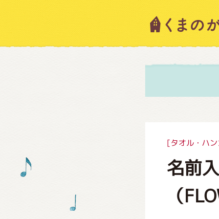
キャラ
ニュー
スタッ
[タオル・ハン
名前
絵本・
（FL
ショッ