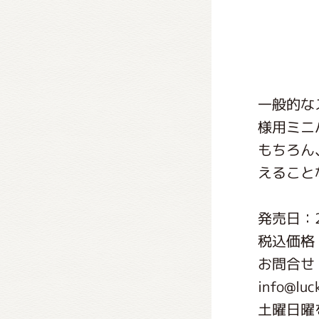
くまの
くまの
一般的な
様用ミニ
もちろん
えること
発売日：2
税込価格：
お問合せ
info@luc
土曜日曜を