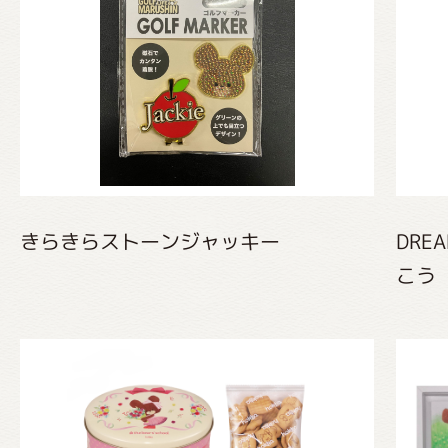
グッズインフォメーション
ミュージカル・コンサート
きらきらストーンジャッキー
DRE
おたのしみコンテンツ(クイズ・A
こう
チア ジャッキーズ！