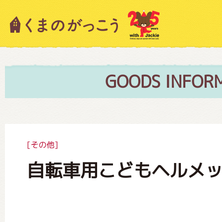
キャラクター紹介
ニュース
GOODS INFOR
スタッフブログ
[その他]
自転車用こどもヘルメ
絵本・作家紹介
ショップインフォメーション