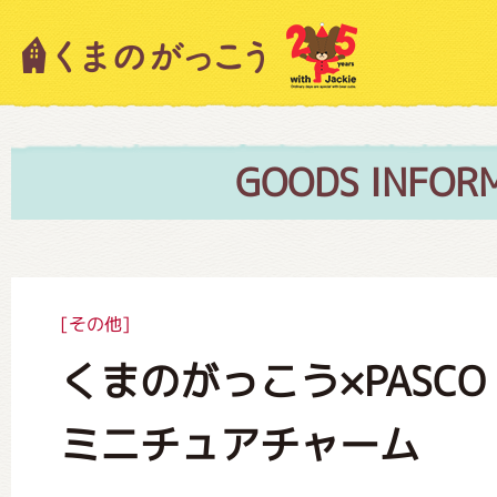
キャラクター紹介
ニュース
GOODS INFOR
スタッフブログ
[その他]
くまのがっこう×PASC
絵本・作家紹介
ミニチュアチャーム
ショップインフォメーション