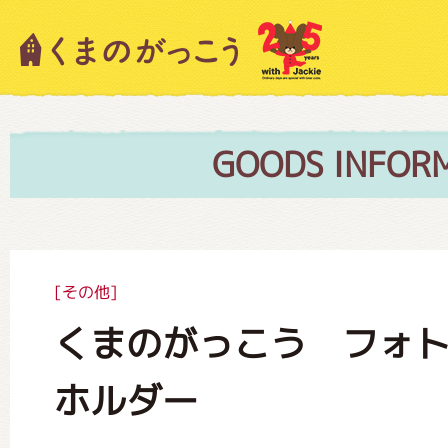
キャラクター紹介
ニュース
GOODS INFOR
スタッフブログ
[その他]
くまのがっこう フォ
絵本・作家紹介
ホルダー
ショップインフォメーション