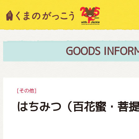
キャラクター紹介
ニュース
GOODS INFOR
スタッフブログ
[その他]
はちみつ（百花蜜・菩
絵本・作家紹介
ショップインフォメーション