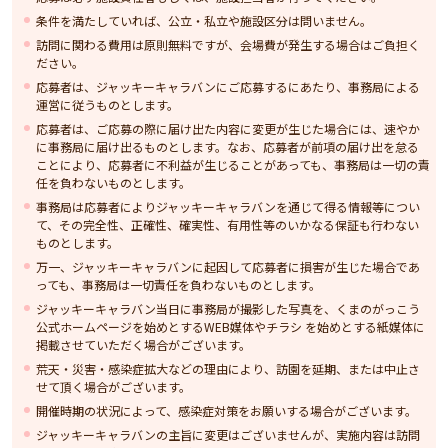
条件を満たしていれば、公立・私立や施設区分は問いません。
訪問に関わる費用は原則無料ですが、会場費が発生する場合はご負担く
ださい。
応募者は、ジャッキーキャラバンにご応募するにあたり、事務局による
運営に従うものとします。
応募者は、ご応募の際に届け出た内容に変更が生じた場合には、速やか
に事務局に届け出るものとします。なお、応募者が前項の届け出を怠る
ことにより、応募者に不利益が生じることがあっても、事務局は一切の責
任を負わないものとします。
事務局は応募者によりジャッキーキャラバンを通じて得る情報等につい
て、その完全性、正確性、確実性、有用性等のいかなる保証も行わない
ものとします。
万一、ジャッキーキャラバンに起因して応募者に損害が生じた場合であ
っても、事務局は一切責任を負わないものとします。
ジャッキーキャラバン当日に事務局が撮影した写真を、くまのがっこう
公式ホームページを始めとするWEB媒体やチラシ を始めとする紙媒体に
掲載させていただく場合がございます。
荒天・災害・感染症拡大などの理由により、訪園を延期、または中止さ
せて頂く場合がございます。
開催時期の状況によって、感染症対策をお願いする場合がございます。
ジャッキーキャラバンの主旨に変更はございませんが、実施内容は訪問