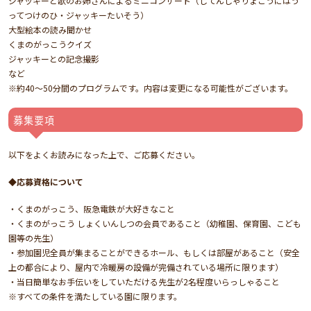
ジャッキーと歌のお姉さんによるミニコンサート（じてんしゃりょこうにはう
ってつけのひ・ジャッキーたいそう）
大型絵本の読み聞かせ
くまのがっこうクイズ
ジャッキーとの記念撮影
など
※約40～50分間のプログラムです。内容は変更になる可能性がございます。
募集要項
以下をよくお読みになった上で、ご応募ください。
◆応募資格について
・くまのがっこう、阪急電鉄が大好きなこと
・くまのがっこう しょくいんしつの会員であること（幼稚園、保育園、こども
園等の先生）
・参加園児全員が集まることができるホール、もしくは部屋があること（安全
上の都合により、屋内で冷暖房の設備が完備されている場所に限ります）
・当日簡単なお手伝いをしていただける先生が2名程度いらっしゃること
※すべての条件を満たしている園に限ります。