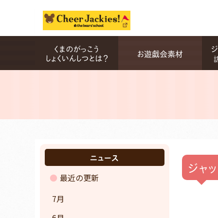
くまのがっこう
ジ
お遊戯会素材
しょくいんしつとは？
ニュース
ジャ
最近の更新
7月
6月