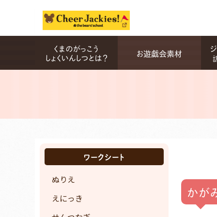
くまのがっこう
ジ
お遊戯会素材
しょくいんしつとは？
ワークシート
ぬりえ
かが
えにっき
せんつなぎ