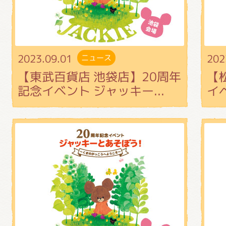
くまのがっこう しょくいんしつ
くまのがっこう 家庭科部
2023.09.01
202
ニュース
【東武百貨店 池袋店】20周年
【
記念イベント ジャッキー...
イ