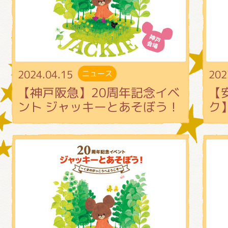
グッズインフォメーション
2024.04.15
202
ニュース
ミュージカル・コンサート
【神戸阪急】20周年記念イベ
【
ント ジャッキーとあそぼう！
ク】
おたのしみコンテンツ(クイズ・A
チア ジャッキーズ！