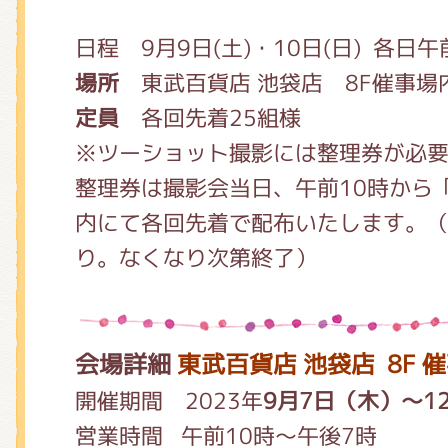
日程 9月9日(土)・10日(日) 各日
場所
東武百貨店 池袋店 8F催事場
定員
各回先着25組様
※ツーショット撮影には整理券が必
整理券は撮影会当日、午前10時から
内にて各回先着で配布いたします。（
り。なくなり次第終了）
会場詳細
東武百貨店 池袋店 8F 
開催期間 2023年
9月7日（木）～1
営業時間
午前10時～午後7時