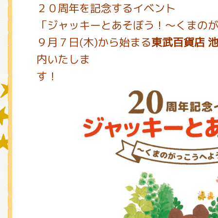
２０周年を記念するイベント
「ジャッキーとあそぼう！～くまの
グッズインフォメーション
９月７日(木)から始まる
東武百貨店 
内いたしま
す！
ミュージカル・コンサート
おたのしみコンテンツ(クイズ・A
チア ジャッキーズ！