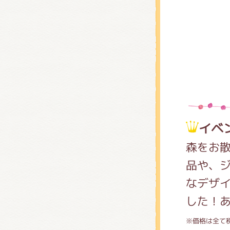
くまの
くまの
イベ
森をお
品や、
なデザ
した！
※価格は全て