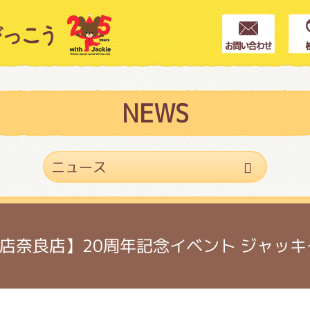
クター紹介
ス
NEWS
フブログ
作家紹介
店奈良店】20周年記念イベント ジャッ
プインフォメーション