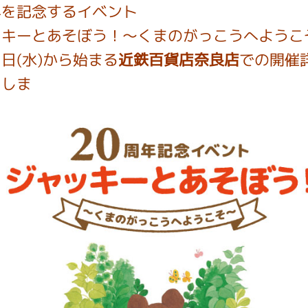
年を記念するイベント
ッキーとあそぼう！～くまのがっこうへようこ
インフォメーション
日(水)から始まる
近鉄百貨店奈良店
での開催
たしま
ジカル・コンサート
しみコンテンツ(クイズ・AR・診断・占い
ジャッキーズ！