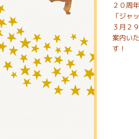
２０周
「ジャ
グッズ
３月２９
案内い
す！
ミュー
おたの
チア 