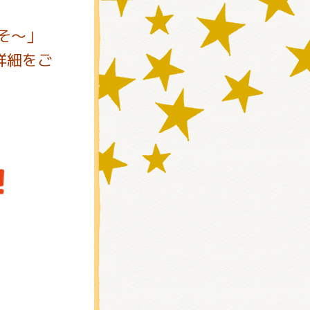
そ～」
詳細をご
)