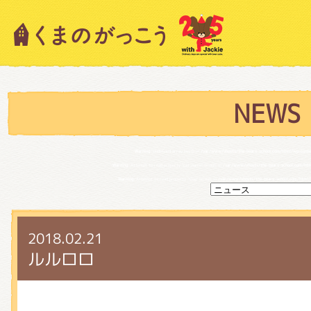
キャラクター紹介
ニュース
NEWS
Warning
: Undefined array key 0 in
/var/www/vhosts/the-bears-school.com/html/wp-conten
スタッフブログ
Warning
: Attempt to read property "cat_name" on null in
/var/www/vhosts/the-bears-school.com/html
Warning
: Attempt to read property "slug" on null in
/var/www/vhosts/the-bears-school.com/html/w
絵本・作家紹介
2018.02.21
ルルロロ
ショップインフォメーション