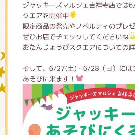
ジャッキーズマルシェ吉祥寺店では6
クエアを開催中
グッズインフォメーション
限定商品の発売やノベルティのプレ
ぜひお店でチェックしてくださいね
おたんじょうびスクエアについての
ミュージカル・コンサート
そして、6/27(土)・6/28（日）
あそびに来ます！
おたのしみコンテンツ(クイズ・A
チア ジャッキーズ！