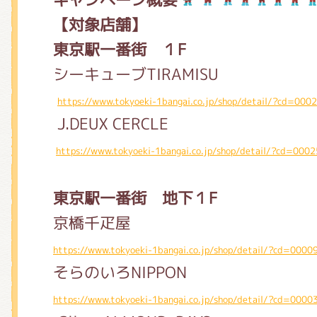
【対象店舗】
東京駅一番街 １F
シーキューブTIRAMISU
https://www.tokyoeki-1bangai.co.jp/shop/detail/?cd=000
J.DEUX CERCLE
https://www.tokyoeki-1bangai.co.jp/shop/detail/?cd=000
東京駅一番街 地下１F
京橋千疋屋
https://www.tokyoeki-1bangai.co.jp/shop/detail/?cd=0000
そらのいろNIPPON
https://www.tokyoeki-1bangai.co.jp/shop/detail/?cd=0000