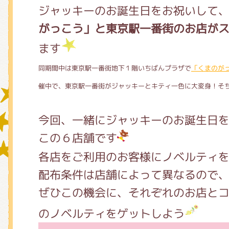
ジャッキーのお誕生日をお祝いして
がっこう」と東京駅一番街のお店が
グッズインフォメーション
ます
同期間中は東京駅一番街地下１階いちばんプラザで
「くまのがっ
ミュージカル・コンサート
催中で、東京駅一番街がジャッキーとキティ一色に大変身！そ
今回、一緒にジャッキーのお誕生日
おたのしみコンテンツ(クイズ・A
この６店舗です
各店をご利用のお客様にノベルティ
配布条件は店舗によって異なるので
チア ジャッキーズ！
ぜひこの機会に、それぞれのお店と
のノベルティをゲットしよう