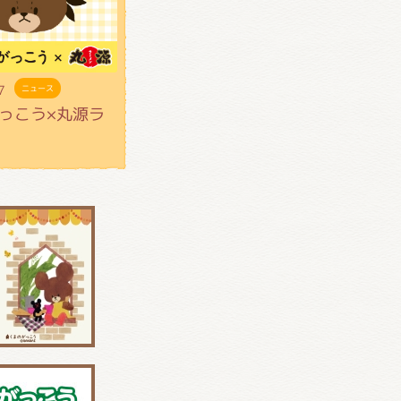
7
ニュース
っこう×丸源ラ