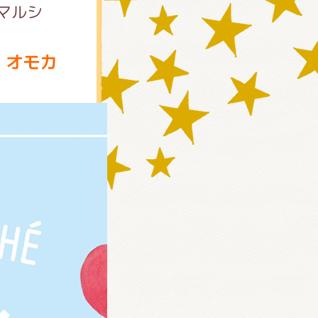
マルシ
 オモカ
)