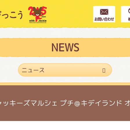
クター紹介
ス
NEWS
フブログ
作家紹介
ジャッキーズマルシェ プチ＠キデイランド 
プインフォメーション