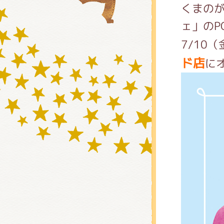
くまの
ェ」のP
グッズ
7/10
ド店
に
ミュー
おたの
チア 