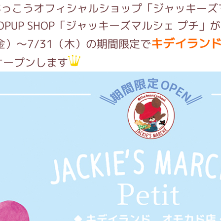
がっこうオフィシャルショップ「ジャッキーズ
OPUP SHOP「ジャッキーズマルシェ プチ」が
インフォメーション
キデイランド
（金）～7/31（木）の期間限定で
オープンします
ジカル・コンサート
しみコンテンツ(クイズ・AR・診断・占い
ジャッキーズ！