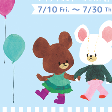
がっこう しょくいんしつ
がっこう 家庭科部