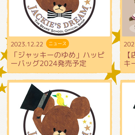
グッズインフォメーション
2023.12.22
202
ニュース
ミュージカル・コンサート
「ジャッキーのゆめ」ハッピ
【
ーバッグ2024発売予定
キ
おたのしみコンテンツ(クイズ・A
チア ジャッキーズ！