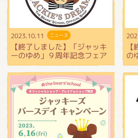
くまのがっこう しょくいんしつ
くまのがっこう 家庭科部
2023.10.11
202
ニュース
【終了しました】「ジャッキ
【
ーのゆめ」９周年記念フェア
の