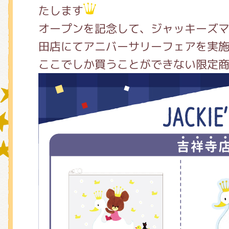
たします
オープンを記念して、ジャッキーズ
グッズインフォメーション
田店にてアニバーサリーフェアを実
ここでしか買うことができない限定
ミュージカル・コンサート
おたのしみコンテンツ(クイズ・A
チア ジャッキーズ！