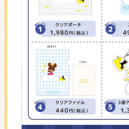
くまのがっこう しょくいんしつ
くまのがっこう 家庭科部