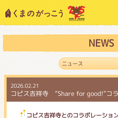
キャラクター紹介
ニュース
NEWS
スタッフブログ
2026.02.21
絵本・作家紹介
コピス吉祥寺 ”Share for good!
ショップインフォメーション
コピス吉祥寺とのコラボレーショ