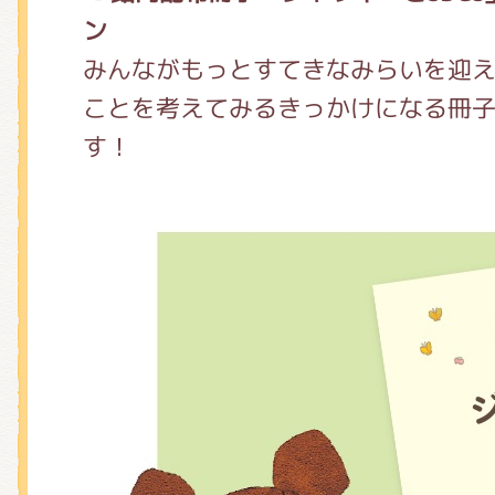
くまのがっこう しょくいんしつ
ン
みんながもっとすてきなみらいを迎
ことを考えてみるきっかけになる冊
くまのがっこう 家庭科部
す！