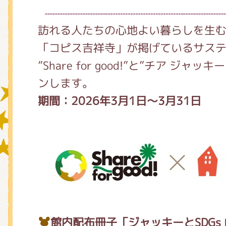
訪れる人たちの心地よい暮らしを生
グッズインフォメーション
「コピス吉祥寺」が掲げているサス
”Share for good!”と”チア ジ
ンします。
ミュージカル・コンサート
期間：2026年3月1日～3月31日
おたのしみコンテンツ(クイズ・A
チア ジャッキーズ！
館内配布冊子「ジャッキーとSDG