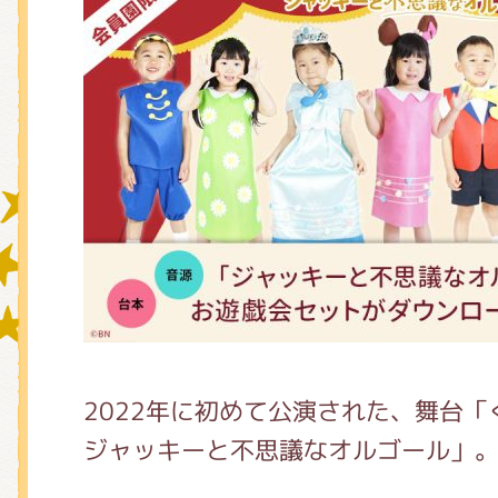
グッズインフォメーション
ミュージカル・コンサート
おたのしみコンテンツ(クイズ・A
チア ジャッキーズ！
2022年に初めて公演された、舞台
ジャッキーと不思議なオルゴール」