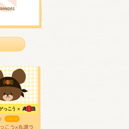
7
ニュース
っこう×丸源ラ