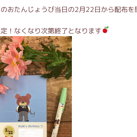
がっこう しょくいんしつ
のおたんじょうび当日の2月22日から配布を
★
がっこう 家庭科部
限定！なくなり次第終了となります