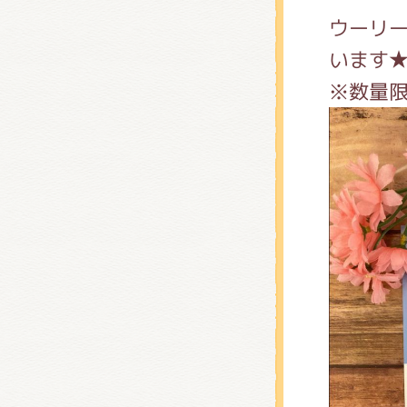
くまの
ウーリー
います
くまの
※数量