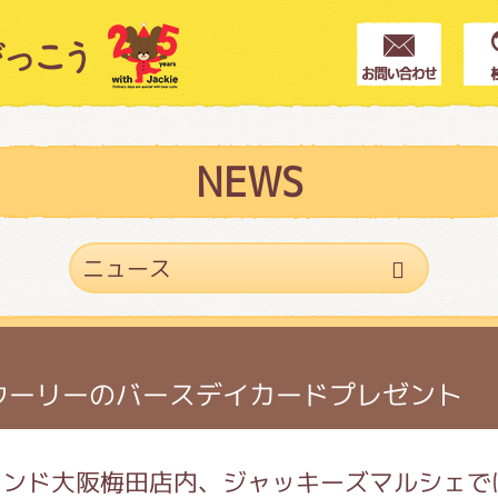
クター紹介
ス
NEWS
フブログ
作家紹介
 ウーリーのバースデイカードプレゼント
プインフォメーション
ランド大阪梅田店内、ジャッキーズマルシェで