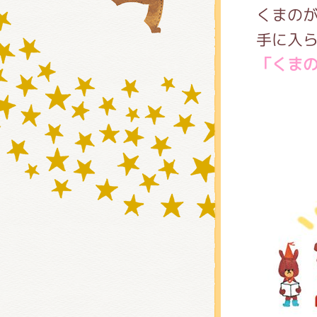
くまの
手に入
グッズ
「くま
ミュー
おたの
チア 