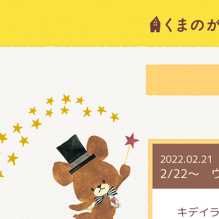
キャラ
ニュー
スタッ
2022.02.21
絵本・
2/22～
ショッ
キデイ