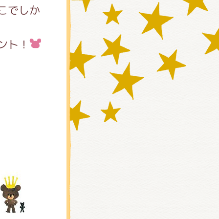
こでしか
ント！
)