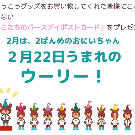
がっこうグッズをお買い物してくれた皆様にこ
らない
インフォメーション
のこたちのバースデイポストカード」
をプレゼ
ジカル・コンサート
しみコンテンツ(クイズ・AR・診断・占い
ジャッキーズ！