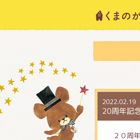
キャラ
ニュー
スタッ
2022.02.19
絵本・
20周年記
ショッ
２０周