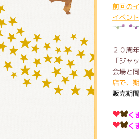
前回の
イベン
グッズ
２０周
ミュー
「ジャ
会場と
店で、
おたの
販売期間
チア 
く
く