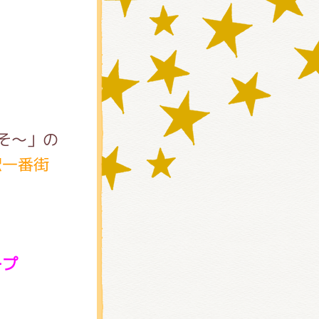
そ～」の
京駅一番街
)
！
ープ
ミルク