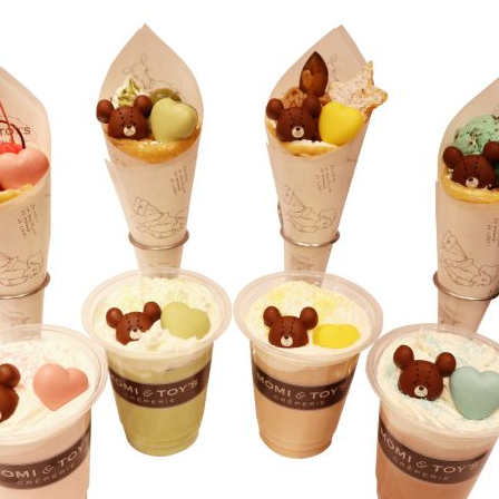
がっこう しょくいんしつ
がっこう 家庭科部