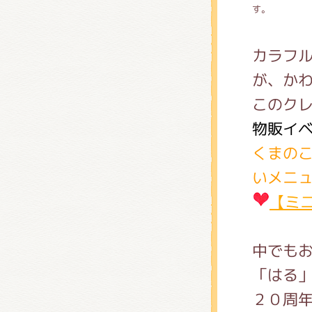
す。
カラフ
が、か
このク
物販イ
くまのこ
いメニ
【ミ
中でも
「はる
２０周