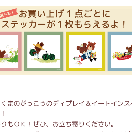
はくまのがっこうのディプレイ＆イートインス
す！
帰りもＯＫ！ぜひ、お立ち寄りください。