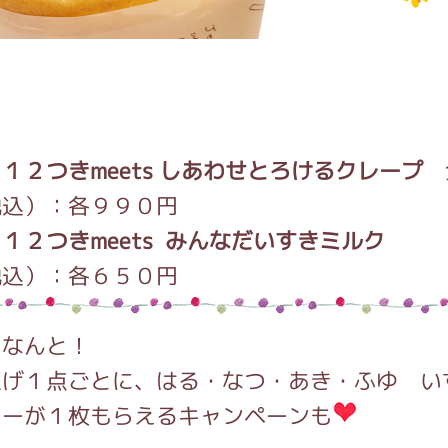
１２つきmeets しあわせとろけるクレープ
税込）：各９９０円
１２つきmeets みんなだいすきミルク
全
税込）：各６５０円
、なんと！
上げ１点ごとに、はる・なつ・あき・ふゆ い
カーが１枚もらえるキャンペーンも