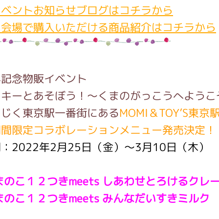
イベントお知らせブログはコチラから
ト会場で購入いただける商品紹介はコチラから
インフォメーション
年記念物販イベント
ジカル・コンサート
ッキーとあそぼう！～くまのがっこうへようこ
同じく東京駅一番街にある
MOMI＆TOY’S東
しみコンテンツ(クイズ・AR・診断・占い
期間限定コラボレーションメニュー発売決定
：2022年2月25日（金）～3月10日（木）
ジャッキーズ！
まのこ１２つきmeets しあわせとろけるクレ
まのこ１２つきmeets みんなだいすき