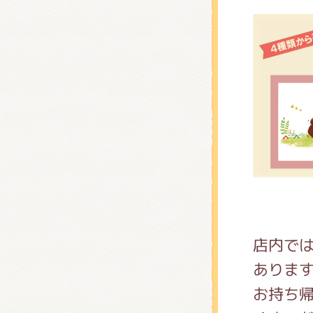
店内で
ありま
お持ち