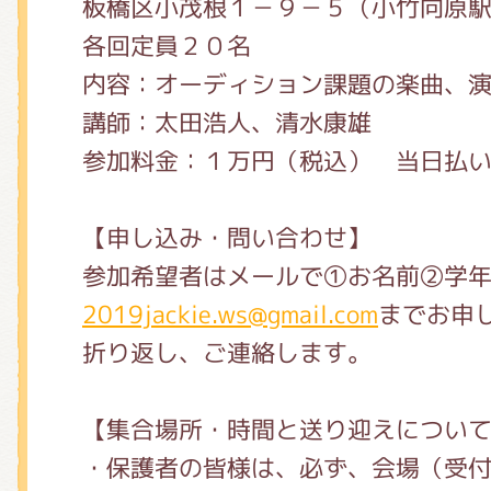
板橋区小茂根１－９－５（小竹向原
各回定員２０名
内容：オーディション課題の楽曲、
講師：太田浩人、清水康雄
参加料金：１万円（税込） 当日払
【申し込み・問い合わせ】
参加希望者はメールで①お名前②学
2019jackie.ws@gmail.com
までお申
折り返し、ご連絡します。
【集合場所・時間と送り迎えについ
・保護者の皆様は、必ず、会場（受