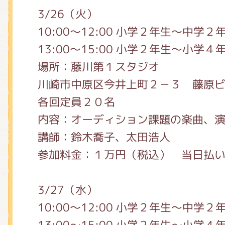
くまのがっこう しょくいんしつ
3/26（火）
10:00〜12:00 小学２年生〜中学２
13:00〜15:00 小学２年生〜小学４
くまのがっこう 家庭科部
場所：藤川第１スタジオ
川崎市中原区今井上町２－３ 藤原ビ
各回定員２０名
内容：オーディション課題の楽曲、
講師：鈴木喬子、太田浩人
参加料金：１万円（税込） 当日払
3/27（水）
10:00〜12:00 小学２年生〜中学２
13:00〜15:00 小学２年生〜小学４