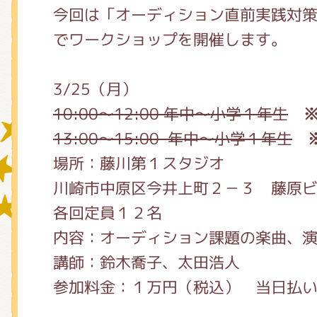
今回は「オーディション直前実践対
でワークショップを開催します。
グッズインフォメーション
3/25（月）
10:00〜12:00 年中〜小学１年生
ミュージカル・コンサート
13:00〜15:00 年中〜小学１年生
場所：藤川第１スタジオ
川崎市中原区今井上町２－３ 藤原ビ
おたのしみコンテンツ(クイズ・A
各回定員１２名
内容：オーディション課題の楽曲、
チア ジャッキーズ！
講師：鈴木喬子、太田浩人
参加料金：１万円（税込） 当日払