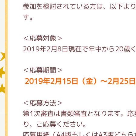
参加を検討されている方は、以下よ
す。
グッズインフォメーション
＜応募対象＞
2019年2月8日現在で年中から20歳
ミュージカル・コンサート
＜応募期間＞
2019年2月15日（金）～2月2
おたのしみコンテンツ(クイズ・A
＜応募方法＞
チア ジャッキーズ！
第1次審査は書類審査となります。応
り、ご応募ください。
応募用紙（A4版もしくはA3版どち