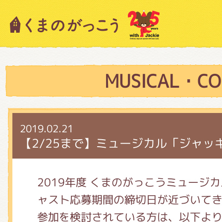
キャラクター紹介
ニュース
MUSICAL・CO
スタッフブログ
2019.02.21
【2/25まで】ミュージカル「ジャッ
絵本・作家紹介
2019年度 くまのがっこうミュージ
ャスト応募期間の締切日が近づいて
ショップインフォメーション
参加を検討されている方は、以下よ