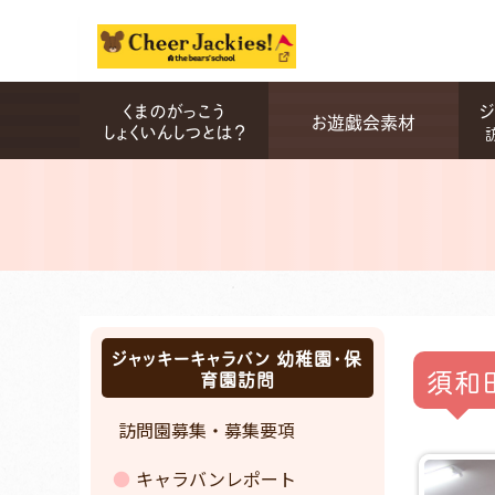
くまのがっこう
ジ
お遊戯会素材
しょくいんしつとは？
ジャッキーキャラバン 幼稚園・保
須和
育園訪問
訪問園募集・募集要項
キャラバンレポート