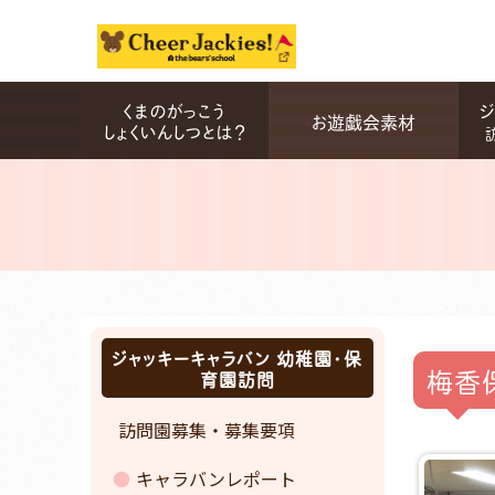
くまのがっこう
ジ
お遊戯会素材
しょくいんしつとは？
ジャッキーキャラバン 幼稚園・保
梅香
育園訪問
訪問園募集・募集要項
キャラバンレポート