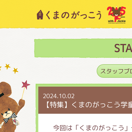
キャラクター紹介
ニュース
ST
スタッフブログ
2024.10.02
絵本・作家紹介
【特集】くまのがっこう学
ショップインフォメー
今回は「くまのがっこう」