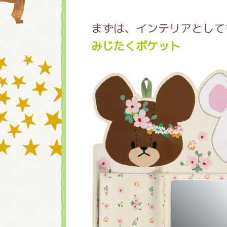
まずは、インテリアとして
グッズインフォメーシ
みじたくポケット
ミュージカル・コンサ
おたのしみコンテンツ(
チア ジャッキーズ！