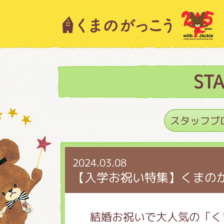
キャラクター紹介
ニュース
ST
スタッフブログ
2024.03.08
絵本・作家紹介
【入学お祝い特集】くまの
ショップインフォメー
結婚お祝いで大人気の「く